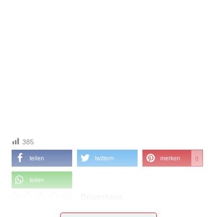
385
teilen
twittern
merken
0
teilen
Bewertung