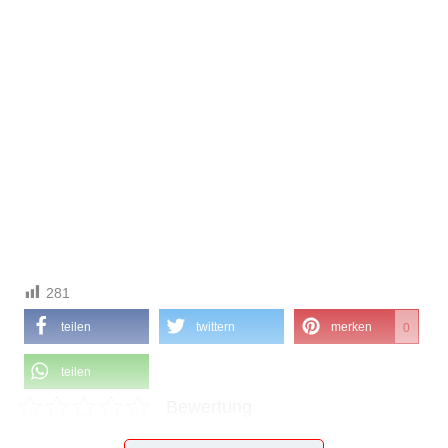
281
teilen
twittern
merken
0
teilen
Bewertung