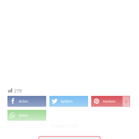
279
teilen
twittern
merken
0
teilen
Bewertung