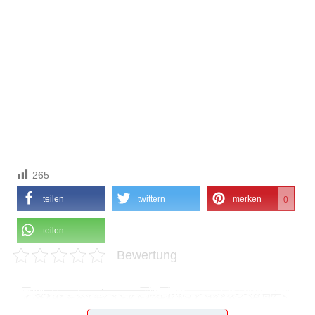
265
teilen
twittern
merken
0
teilen
Bewertung