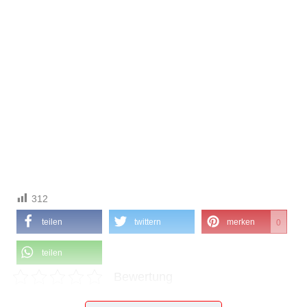
312
teilen
twittern
merken
0
teilen
Bewertung