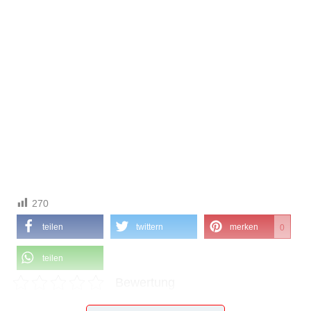
270
teilen
twittern
merken
0
teilen
Bewertung