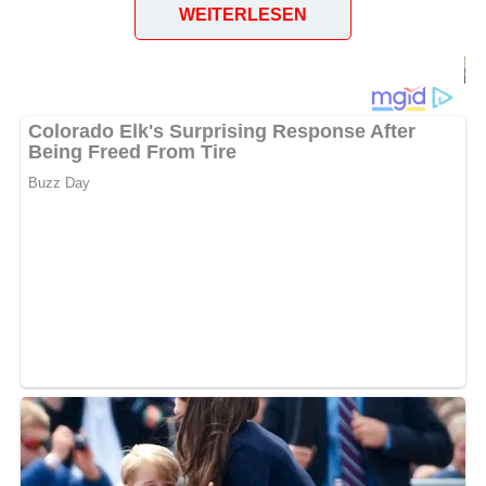
WEITERLESEN
Flossplatz (1906)
Bild-Quelle: http://www.zeno.org – Contumax GmbH &
Co. KG (gemeinfrei)