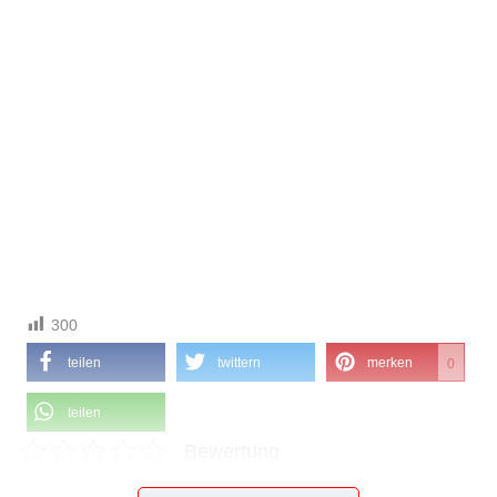
300
teilen
twittern
merken
0
teilen
Bewertung