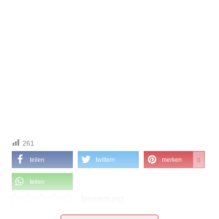
261
teilen
twittern
merken
0
teilen
Bewertung