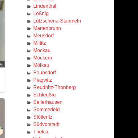
Lindenthal
Lößnig
Lützschena-Stahmeln
Marienbrunn
Meusdorf
Miltitz
Mockau
Möckern
Mölkau
Paunsdorf
Plagwitz
Reudnitz-Thonberg
Schleußig
Sellerhausen
Sommerfeld
Stötteritz
Südvorstadt
Thekla