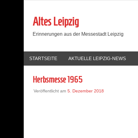
Zum
Inhalt
Altes Leipzig
springen
Erinnerungen aus der Messestadt Leipzig
STARTSEITE
AKTUELLE LEIPZIG-NEWS
Herbsmesse 1965
Veröffentlicht am
5. Dezember 2018