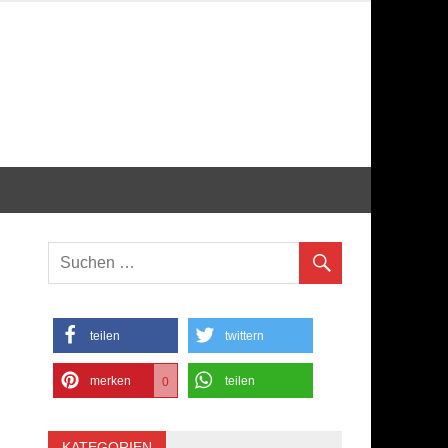
teilen
twittern
merken
teilen
0
KATEGORIEN