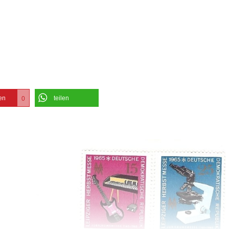
en
teilen
0