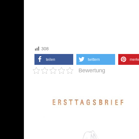
308
teilen
twittern
merk
Bewertung