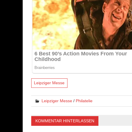
Leipziger Messe
Leipziger Messe
/
Philatelie
KOMMENTAR HINTERLASSEN