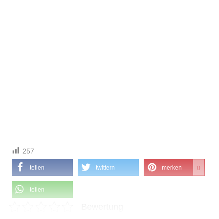
257
teilen
twittern
merken
0
teilen
Bewertung