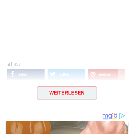
437
teilen
twittern
merken
0
teilen
WEITERLESEN
Bewertung