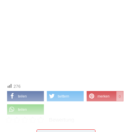
276
teilen
twittern
merken
0
teilen
Bewertung