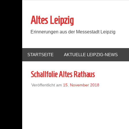
Zum
Inhalt
Altes Leipzig
springen
Erinnerungen aus der Messestadt Leipzig
STARTSEITE
AKTUELLE LEIPZIG-NEWS
Schallfolie Altes Rathaus
Veröffentlicht am
15. November 2018