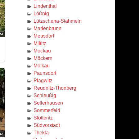
Lindenthal
Lößnig
Lützschena-Stahmeln
Marienbrunn
Meusdorf
Miltitz
Mockau
Möckern
Mölkau
Paunsdorf
Plagwitz
Reudnitz-Thonberg
Schleußig
Sellerhausen
Sommerfeld
Stötteritz
Südvorstadt
Thekla