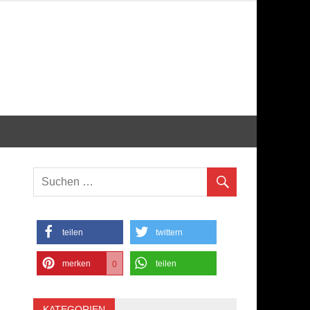
teilen
twittern
merken
teilen
0
KATEGORIEN