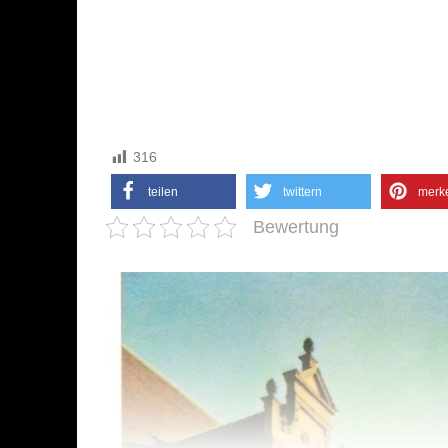
316
teilen
twittern
merk
Bewertung