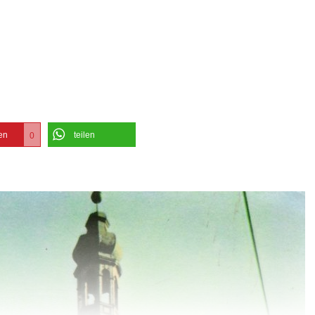
en
teilen
0