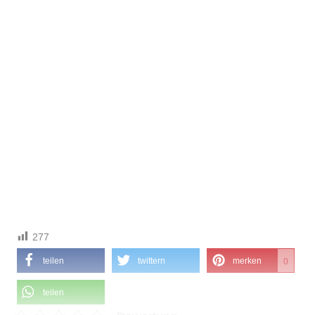
277
teilen
twittern
merken
0
teilen