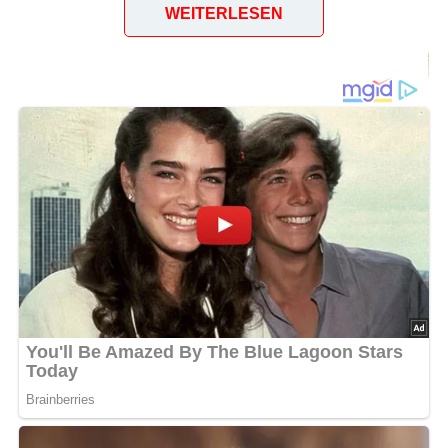
WEITERLESEN
Goethestraße (Blick nach den Bahnhöfen) (1901)
Bild-Quelle: http://www.zeno.org – Contumax GmbH &
Co. KG (gemeinfrei)