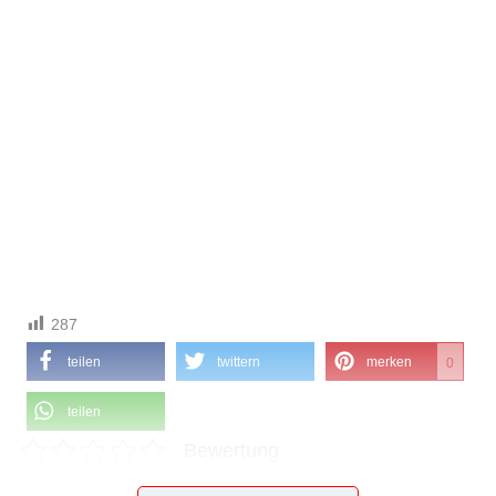
287
teilen
twittern
merken
0
teilen
Bewertung