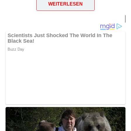
WEITERLESEN
Leipzig – Katharinenstrasse (1971)
FOTO:FORTEPAN / Lencse Zoltán [
CC BY-SA 3.0
]