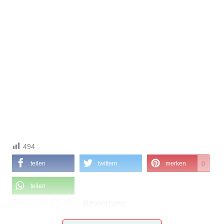
494
teilen
twittern
merken
0
teilen
Bewertung